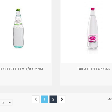
IA CLEAR LT. 1 T.V. A/R X 12 NAT
TULLIA LT 1 PET X 6 GAS
1
2
Mos
9