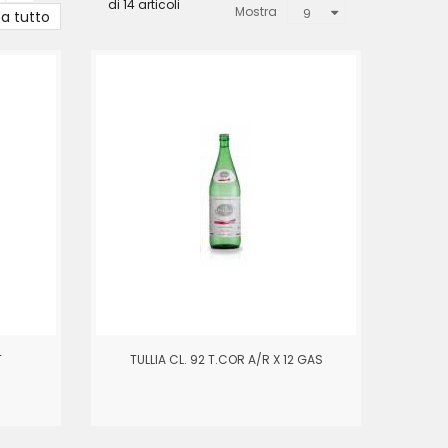
di 14 articoli
Mostra
9
za tutto
T
TULLIA CL. 92 T.COR A/R X 12 GAS