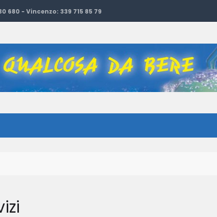
 30 680 - Vincenzo: 339 715 85 79
izi