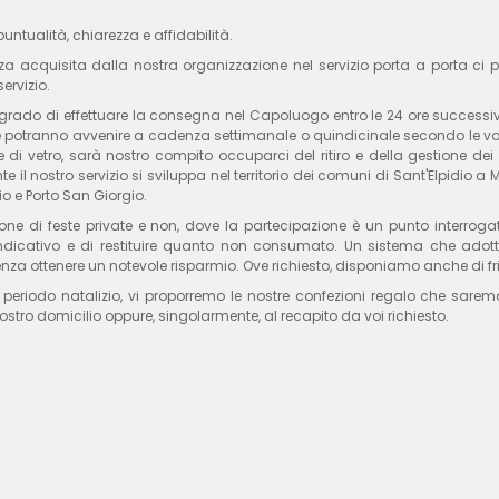
puntualità, chiarezza e affidabilità.
za acquisita dalla nostra organizzazione nel servizio porta a porta ci pe
servizio.
rado di effettuare la consegna nel Capoluogo entro le 24 ore successive al
potranno avvenire a cadenza settimanale o quindicinale secondo le vostr
ie di vetro, sarà nostro compito occuparci del ritiro e della gestione dei
e il nostro servizio si sviluppa nel territorio dei comuni di Sant'Elpidio a
io e Porto San Giorgio.
one di feste private e non, dove la partecipazione è un punto interrogat
indicativo e di restituire quanto non consumato. Un sistema che adot
za ottenere un notevole risparmio. Ove richiesto, disponiamo anche di fri
l periodo natalizio, vi proporremo le nostre confezioni regalo che sare
vostro domicilio oppure, singolarmente, al recapito da voi richiesto.