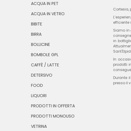
ACQUA IN PET
Cortesia, 
ACQUA IN VETRO
L’esperien
efficiente 
BIBITE
Siamo in g
BIRRA
consegne 
in bottigl
BOLLICINE
Attualment
Sant'Elpid
BOMBOLE GPL
In occasi
CAFFÈ / LATTE
prodotti 
conseguen
DETERSIVO
Durante i
presso il 
FOOD
LIQUORI
PRODOTTI IN OFFERTA
PRODOTTI MONOUSO
VETRINA