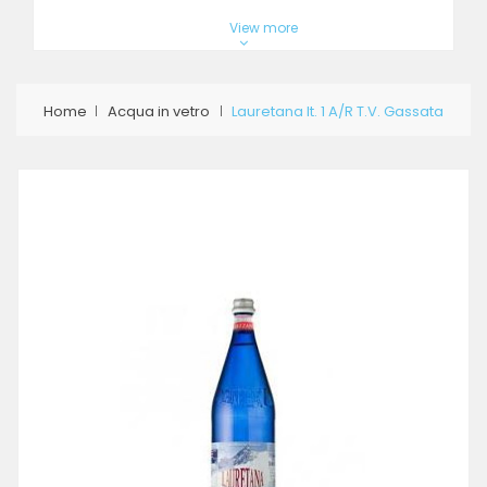
View more
Home
Acqua in vetro
Lauretana lt. 1 A/R T.V. Gassata