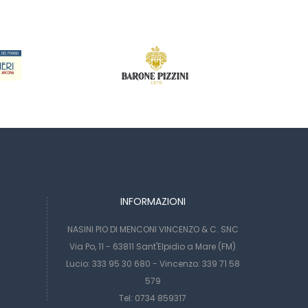
INFORMAZIONI
NASINI PIO DI MENCONI VINCENZO & C. SNC
Via Po, 11 - 63811 Sant'Elpidio a Mare (FM)
Lucio: 333 95 30 680 - Vincenzo: 339 71 58
579
Tel: 0734 859317