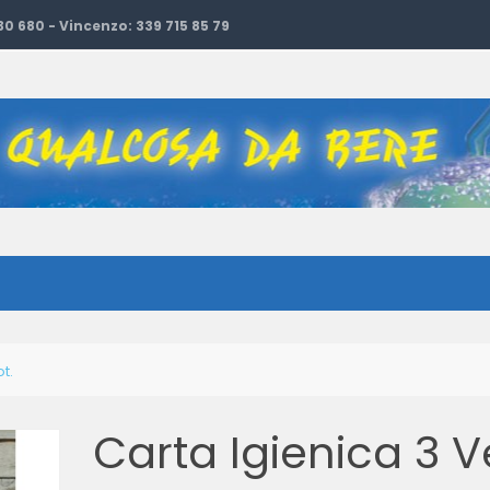
 30 680 - Vincenzo: 339 715 85 79
ot.
Carta Igienica 3 Ve