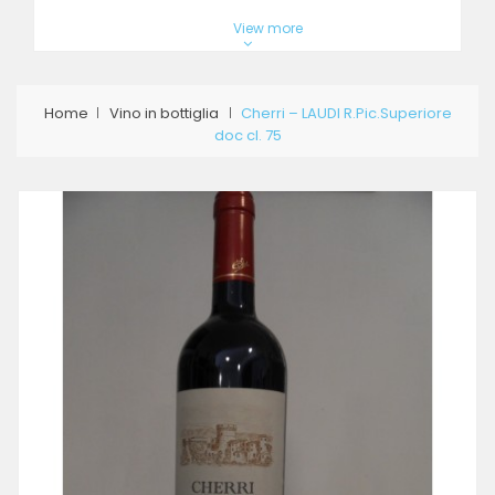
View more
Home
Vino in bottiglia
Cherri – LAUDI R.Pic.Superiore
doc cl. 75