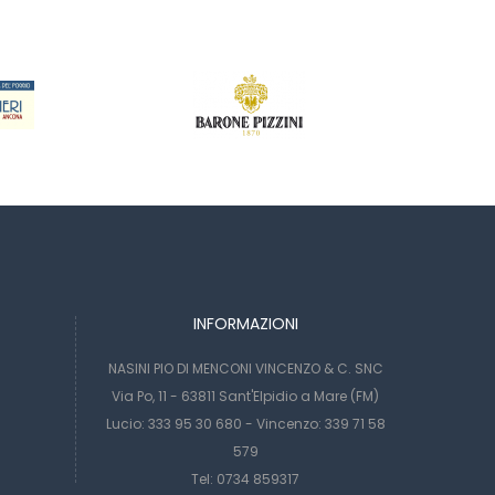
INFORMAZIONI
NASINI PIO DI MENCONI VINCENZO & C. SNC
Via Po, 11 - 63811 Sant'Elpidio a Mare (FM)
Lucio: 333 95 30 680 - Vincenzo: 339 71 58
579
Tel: 0734 859317