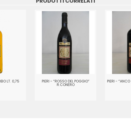
PRODOTTI CORRELATI
BO LT. 0,75
PIERI - “ROSSO DEL POGGIO”
PIERI - “ANC
R.CONERO