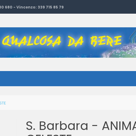
 30 680 - Vincenzo: 339 715 85 79
STE
S. Barbara - ANIM