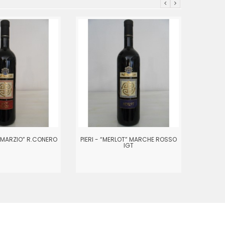
O MARZIO” R.CONERO
PIERI - “MERLOT” MARCHE ROSSO
S.LIBE
IGT